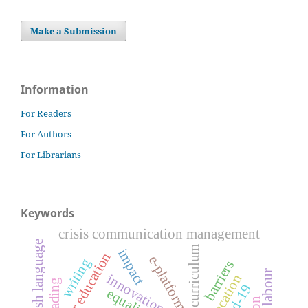
Make a Submission
Information
For Readers
For Authors
For Librarians
Keywords
crisis communication management
english language
curriculum
impact
free higher education
e-platform
writing
barriers
education
reading
covid-19
equality