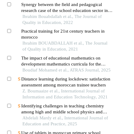
Synergy between the field and pedagogical
research case of the school education sector in
morocco
Ibrahim Bouabdallah et al., The Journal of
Quality in Education, 2022
Practical training for 21st century teachers in
morocco
Ibrahim BOUABDALLAH et al., The Journal
of Quality in Education, 2021
The impact of educational mathematics on
development mathematics curricula for the
middle school stage in algeria
Boudiaf Mohamed et al., ATRAS Journal, 2025
Distance learning during lockdown: satisfaction
assessment among moroccan trainee teachers
Z. Boumaaize et al., International Journal of
Information and Education Technology, 2021
Identifying challenges in teaching chemistry
among high and middle school physics and
chemistry teachers in morocco
Abdelali Mardy et al., International Journal of
Education and Practice, 2025
Use of tablets in moroccan primary school