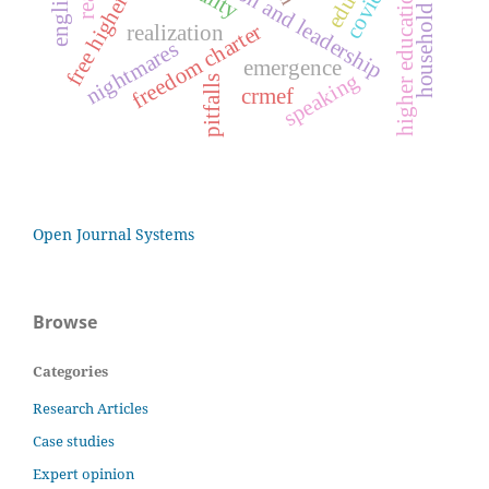
household labour
innovation and leadership
higher education
freedom charter
realization
nightmares
emergence
speaking
pitfalls
crmef
Open Journal Systems
Browse
Categories
Research Articles
Case studies
Expert opinion