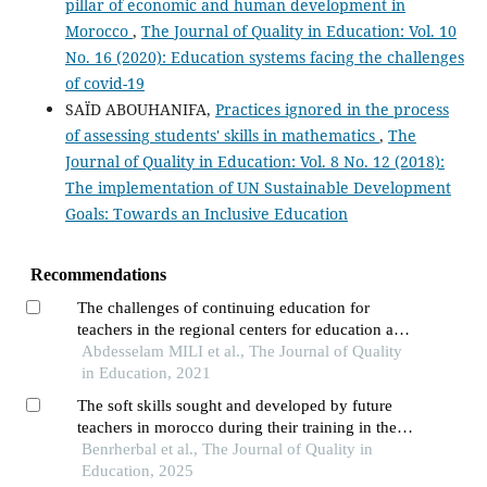
pillar of economic and human development in
Morocco
,
The Journal of Quality in Education: Vol. 10
No. 16 (2020): Education systems facing the challenges
of covid-19
SAÏD ABOUHANIFA,
Practices ignored in the process
of assessing students' skills in mathematics
,
The
Journal of Quality in Education: Vol. 8 No. 12 (2018):
The implementation of UN Sustainable Development
Goals: Towards an Inclusive Education
Recommendations
The challenges of continuing education for
teachers in the regional centers for education and
training skills (crmef) in morocco
Abdesselam MILI et al., The Journal of Quality
in Education, 2021
The soft skills sought and developed by future
teachers in morocco during their training in the
regional centers for education and training
Benrherbal et al., The Journal of Quality in
professions (crmef)
Education, 2025