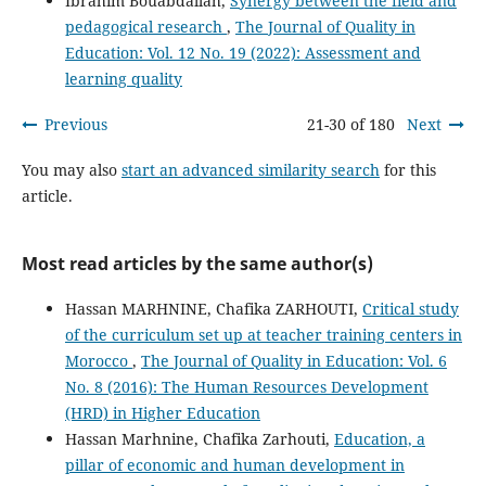
Ibrahim Bouabdallah,
Synergy between the field and
pedagogical research
,
The Journal of Quality in
Education: Vol. 12 No. 19 (2022): Assessment and
learning quality
Previous
21-30 of 180
Next
You may also
start an advanced similarity search
for this
article.
Most read articles by the same author(s)
Hassan MARHNINE, Chafika ZARHOUTI,
Critical study
of the curriculum set up at teacher training centers in
Morocco
,
The Journal of Quality in Education: Vol. 6
No. 8 (2016): The Human Resources Development
(HRD) in Higher Education
Hassan Marhnine, Chafika Zarhouti,
Education, a
pillar of economic and human development in