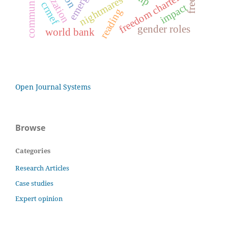
realization
freedom charter
nightmares
crmef
impact
reading
gender roles
world bank
Open Journal Systems
Browse
Categories
Research Articles
Case studies
Expert opinion