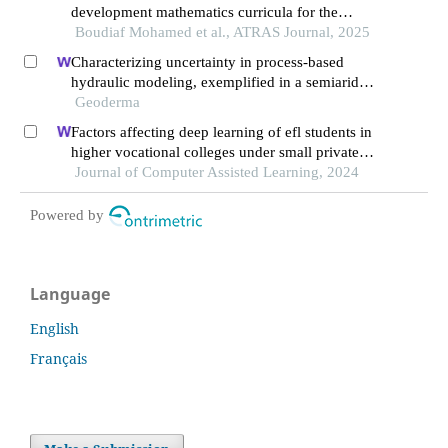
development mathematics curricula for the
middle school stage in algeria
Boudiaf Mohamed et al., ATRAS Journal, 2025
Characterizing uncertainty in process-based
hydraulic modeling, exemplified in a semiarid
inner mongolia steppe
Geoderma
Factors affecting deep learning of efl students in
higher vocational colleges under small private
online courses-based settings: a grounded theory
Journal of Computer Assisted Learning, 2024
approach
Powered by
Language
English
Français