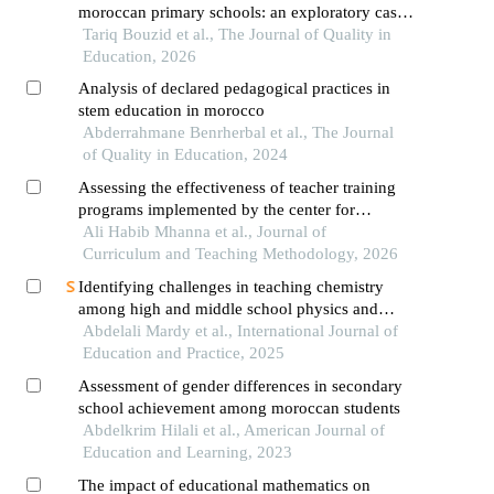
moroccan primary schools: an exploratory case
study in mathematics education
Tariq Bouzid et al., The Journal of Quality in
Education, 2026
Analysis of declared pedagogical practices in
stem education in morocco
Abderrahmane Benrherbal et al., The Journal
of Quality in Education, 2024
Assessing the effectiveness of teacher training
programs implemented by the center for
educational research and development: a study
Ali Habib Mhanna et al., Journal of
on mathematics teachers in public schools in
Curriculum and Teaching Methodology, 2026
beirut
Identifying challenges in teaching chemistry
among high and middle school physics and
chemistry teachers in morocco
Abdelali Mardy et al., International Journal of
Education and Practice, 2025
Assessment of gender differences in secondary
school achievement among moroccan students
Abdelkrim Hilali et al., American Journal of
Education and Learning, 2023
The impact of educational mathematics on