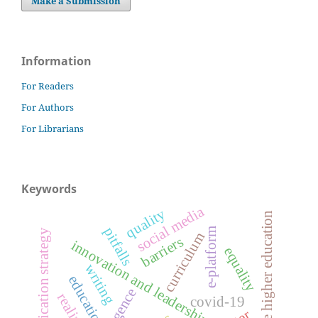
Make a Submission
Information
For Readers
For Authors
For Librarians
Keywords
social media
quality
free higher education
pitfalls
e-platform
communication strategy
curriculum
barriers
innovation and leadership
equality
writing
education
emergence
covid-19