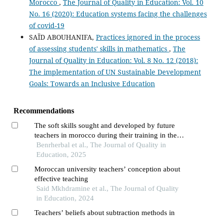
Morocco
,
The Journal of Quality in Education: Vol. 10
No. 16 (2020): Education systems facing the challenges
of covid-19
SAÏD ABOUHANIFA,
Practices ignored in the process
of assessing students' skills in mathematics
,
The
Journal of Quality in Education: Vol. 8 No. 12 (2018):
The implementation of UN Sustainable Development
Goals: Towards an Inclusive Education
Recommendations
The soft skills sought and developed by future
teachers in morocco during their training in the
regional centers for education and training
Benrherbal et al., The Journal of Quality in
professions (crmef)
Education, 2025
Moroccan university teachers’ conception about
effective teaching
Said Mkhdramine et al., The Journal of Quality
in Education, 2024
Teachers’ beliefs about subtraction methods in