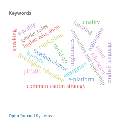
Keywords
quality
listening
equality
gender roles
higher education
realization
innovation and leadership
speaking
curriculum
nightmares
english language
covid-19
crmef
freedom charter
barriers
education
free higher education
emergence
pitfalls
e-platform
communication strategy
Open Journal Systems