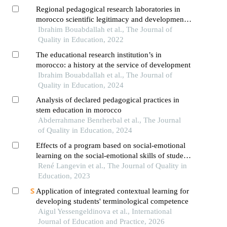
Regional pedagogical research laboratories in
morocco scientific legitimacy and development
challenges
Ibrahim Bouabdallah et al., The Journal of
Quality in Education, 2022
The educational research institution’s in
morocco: a history at the service of development
Ibrahim Bouabdallah et al., The Journal of
Quality in Education, 2024
Analysis of declared pedagogical practices in
stem education in morocco
Abderrahmane Benrherbal et al., The Journal
of Quality in Education, 2024
Effects of a program based on social-emotional
learning on the social-emotional skills of students
attending a french-language school in a minority
René Langevin et al., The Journal of Quality in
setting
Education, 2023
Application of integrated contextual learning for
developing students' terminological competence
Aigul Yessengeldinova et al., International
Journal of Education and Practice, 2026