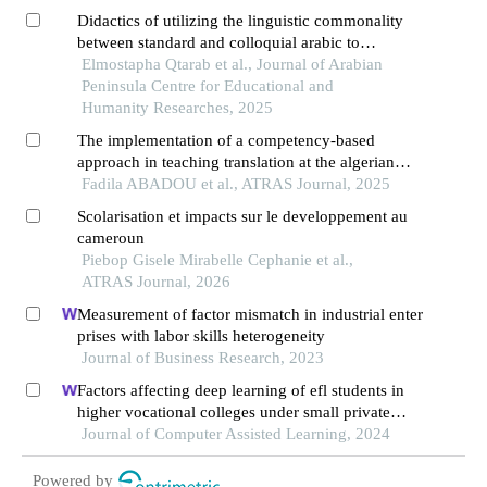
Didactics of utilizing the linguistic commonality
between standard and colloquial arabic to
enhance language competencies in moroccan
Elmostapha Qtarab et al., Journal of Arabian
schools
Peninsula Centre for Educational and
Humanity Researches, 2025
The implementation of a competency-based
approach in teaching translation at the algerian
university: reality and perspectives
Fadila ABADOU et al., ATRAS Journal, 2025
Scolarisation et impacts sur le developpement au
cameroun
Piebop Gisele Mirabelle Cephanie et al.,
ATRAS Journal, 2026
Measurement of factor mismatch in industrial enter
prises with labor skills heterogeneity
Journal of Business Research, 2023
Factors affecting deep learning of efl students in
higher vocational colleges under small private
online courses-based settings: a grounded theory
Journal of Computer Assisted Learning, 2024
approach
Powered by